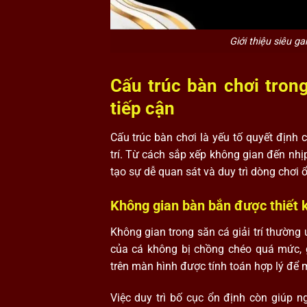
Giới thiệu siêu g
Cấu trúc bàn chơi trong
tiếp cận
Cấu trúc bàn chơi là yếu tố quyết địn
trí. Từ cách sắp xếp không gian đến nhị
tạo sự dễ quan sát và duy trì dòng chơi 
Không gian bàn bắn được thiết 
Không gian trong săn cá giải trí thường 
của cá không bị chồng chéo quá mức, g
trên màn hình được tính toán hợp lý để m
Việc duy trì bố cục ổn định còn giúp n