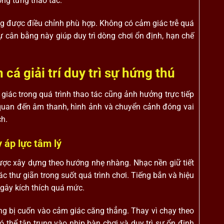
ong từng thao tác.
ng được điều chỉnh phù hợp. Không có cảm giác trễ quá
Sự cân bằng này giúp duy trì dòng chơi ổn định, hạn chế
cá giải trí duy trì sự hứng thú
giác trong quá trình thao tác cũng ảnh hưởng trực tiếp
quan đến âm thanh, hình ảnh và chuyển cảnh đóng vai
ch.
 áp lực tâm lý
được xây dựng theo hướng nhẹ nhàng. Nhạc nền giữ tiết
c thư giãn trong suốt quá trình chơi. Tiếng bắn và hiệu
 gây kích thích quá mức.
ng bị cuốn vào cảm giác căng thẳng. Thay vì chạy theo
ó thể tập trung vào nhịp bàn chơi và duy trì sự ổn định