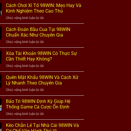
Chơi
Cách Chơi Xì Tố 98WIN: Mẹo Hay Và
Tam
Kinh Nghiệm Theo Cao Thủ
Cúc
Chức năng bình luận bị tắt
ở
98WIN
Cách
Chuẩn
Chơi
Cách Đoán Bầu Cua Tại 98WIN
Nhịp
Xì
Cược
Chuẩn Xác Như Chuyên Gia
Tố
Theo
Chức năng bình luận bị tắt
ở
98WIN:
Cao
Cách
Mẹo
Thủ
Đoán
Xóa Tài Khoản 98WIN Có Thực Sự
Hay
Lâu
Bầu
Và
Cần Thiết Hay Không?
Năm
Cua
Kinh
Chức năng bình luận bị tắt
ở
Tại
Nghiệm
Xóa
98WIN
Theo
Tài
Quên Mật Khẩu 98WIN Và Cách Xử
Chuẩn
Cao
Khoản
Xác
Lý Nhanh Theo Chuyên Gia
Thủ
98WIN
Như
Chức năng bình luận bị tắt
ở
Có
Chuyên
Quên
Thực
Gia
Mật
Bảo Trì 98WIN Định Kỳ Giúp Hệ
Sự
Khẩu
Cần
Thống Game Cá Cược Ổn Định
98WIN
Thiết
Chức năng bình luận bị tắt
ở
Và
Hay
Bảo
Cách
Không?
Trì
Kèo Chẵn Lẻ Tại Nhà Cái 98WIN Và
Xử
98WIN
Lý
Cơ Chế Vận Hành Thú Vị