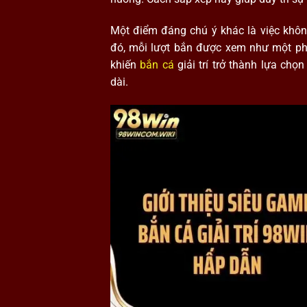
Một điểm đáng chú ý khác là việc không
đó, mỗi lượt bắn được xem như một ph
khiến
bắn cá
giải trí trở thành lựa chọn
dài.