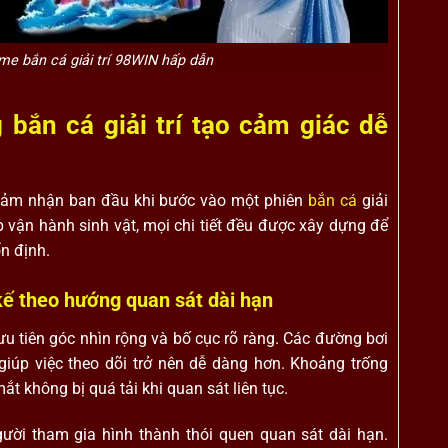
ame bắn cá giải trí 98WIN hấp dẫn
 bắn cá giải trí tạo cảm giác dễ
h cảm nhận ban đầu khi bước vào một phiên
bắn cá
giải
p vận hành sinh vật, mọi chi tiết đều được xây dựng để
ổn định.
kế theo hướng quan sát dài hạn
ưu tiên góc nhìn rộng và bố cục rõ ràng. Các đường bơi
iúp việc theo dõi trở nên dễ dàng hơn. Khoảng trống
ắt không bị quá tải khi quan sát liên tục.
gười tham gia hình thành thói quen quan sát dài hạn.