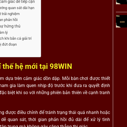
 cảm giác dễ tiếp cận
ướng quan sát dài hạn
ết trải nghiệm
an phản hồi
ì sự hứng thú
âm lý
h khi bắn cá giải trí
ị đứt đoạn
í thế hệ mới tại 98WIN
iệm dựa trên cảm giác dồn dập. Mỗi bàn chơi được thiết
 tham gia làm quen nhịp độ trước khi đưa ra quyết định
 đặc biệt khi so với những phiên bản thiên về cạnh tranh
ờng được điều chỉnh để tránh trạng thái quá nhanh hoặc
dễ quan sát, thời gian phản hồi đủ dài để xử lý tình
 tập trung mà không gây căng thẳng thị giác.