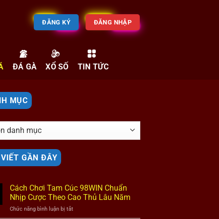
ĐĂNG KÝ
ĐĂNG NHẬP
Á
ĐÁ GÀ
XỔ SỐ
TIN TỨC
NH MỤC
 VIẾT GẦN ĐÂY
Cách Chơi Tam Cúc 98WIN Chuẩn
Nhịp Cược Theo Cao Thủ Lâu Năm
Chức năng bình luận bị tắt
ở
Cách