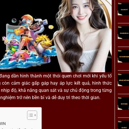
đang dần hình thành một thói quen chơi mới khi yếu tố
 còn cảm giác gấp gáp hay áp lực kết quả, hình thức
 nhịp độ, khả năng quan sát và sự chủ động trong từng
nghiệm trở nên bền bỉ và dễ duy trì theo thời gian.
8WIN