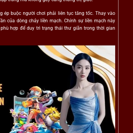
 ép buộc người chơi phải liên tục tăng tốc. Thay vào
ần của dòng chảy liền mạch. Chính sự liền mạch này
 phù hợp để duy trì trạng thái thư giãn trong thời gian